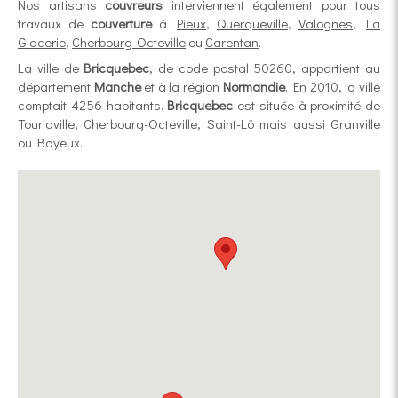
Nos artisans
couvreurs
interviennent également pour tous
travaux de
couverture
à
Pieux
,
Querqueville
,
Valognes
,
La
Glacerie
,
Cherbourg-Octeville
ou
Carentan
.
La ville de
Bricquebec
, de code postal 50260, appartient au
département
Manche
et à la région
Normandie
. En 2010, la ville
comptait 4256 habitants.
Bricquebec
est située à proximité de
Tourlaville, Cherbourg-Octeville, Saint-Lô mais aussi Granville
ou Bayeux.