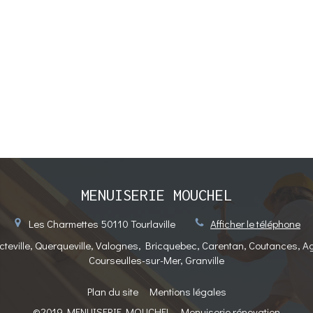
MENUISERIE MOUCHEL
Les Charmettes
50110
Tourlaville
Afficher le téléphone
cteville, Querqueville, Valognes, Bricquebec, Carentan, Coutances, A
Courseulles-sur-Mer, Granville
Plan du site
Mentions légales
©2019 MENUISERIE MOUCHEL - Menuiserie rénovation