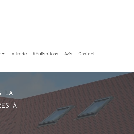
r
Vitrerie
Réalisations
Avis
Contact
S LA
RES À