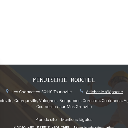
MENUISERIE MOUCHEL
Les Charmettes
50110
Tourlaville
Afficher le téléphone
cteville, Querqueville, Valognes, Bricquebec, Carentan, Coutances, A
Courseulles-sur-Mer, Granville
Plan du site
Mentions légales
©2019 MENUISERIE MOUCHEL - Menuiserie rénovation